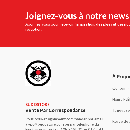
Joignez-vous à notre news
Abonnez-vous pour recevoir l'inspiration, des idées et des no
réception.
À Prop
Qui somme
Henry PLÉ
BUDOSTORE
Vente Par Correspondance
Ils nous s
Vous pouvez également commander par email
Revue de 
à vpc@budostore.com ou par téléphone du
lundi au vendredi de 10h à 19h30 au 01 44 41