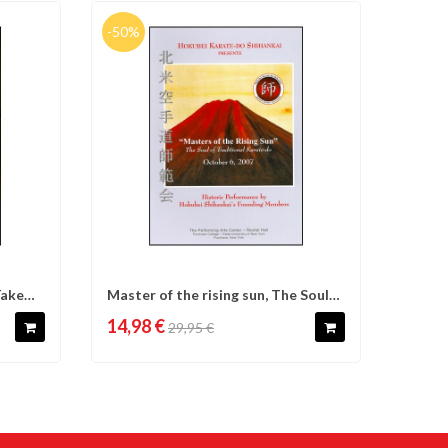
-50%
Takemi
Master of the rising sun, The Soul
d'envies
Comparer
Liste d'envies
of...
14,98 €
29,95 €