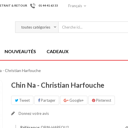
Français
ETRAIT & RETOUR
01 44 41 63 33
NOUVEAUTÉS
CADEAUX
a - Christian Harfouche
Chin Na - Christian Harfouche
Tweet
Partager
Google+
Pinterest
Donnez votre avis
Référence:
DBIN-HARFOU2
Q