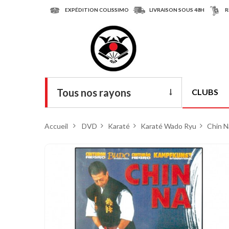
EXPÉDITION COLISSIMO
LIVRAISON SOUS 48H
R
Tous nos rayons
CLUBS
Livres
Accueil
>
DVD
>
Karaté
>
Karaté Wado Ryu
>
Chin N
DVD
Armes
Tenues
Chaussures
Protections