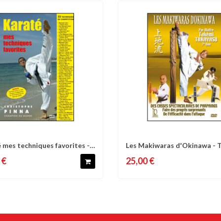
 mes techniques favorites -
Les Makiwaras d'Okinawa - 
omparer
Liste d'envies
Comparer
Liste 
a
Takayasu
 €
25,00 €