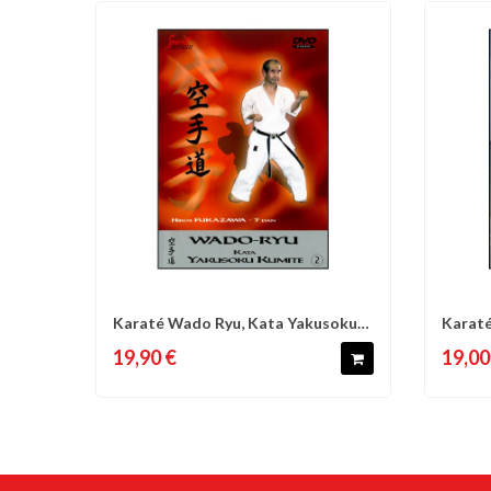
Karaté Wado Ryu, Kata Yakusoku
Karaté
Comparer
Liste d'envies
C
Kumite...
C Pinn
19,90 €
19,00