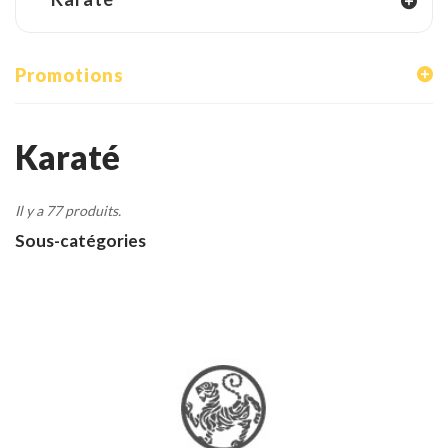
Tenues
Chaussures
Promotions
Protections
Cible de frappe
Karaté
Condition physique
Il y a 77 produits.
Accessoires
Sous-catégories
Tatamis
Décoration
Voir plus