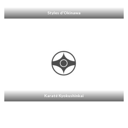
Styles d'Okinawa
Karaté Kyokushinkaï