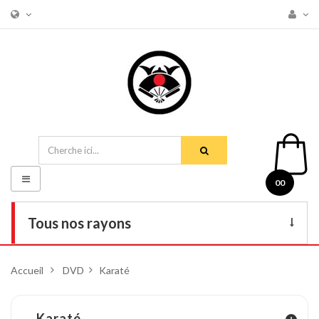
Basculer
00
la
navigation
Tous nos rayons
Livres
Accueil
>
DVD
>
Karaté
DVD
Armes
Karaté