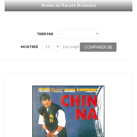
Armes du Karaté (Kobudo)
TRIER PAR
par page
COMPARER (
0
)
MONTRER