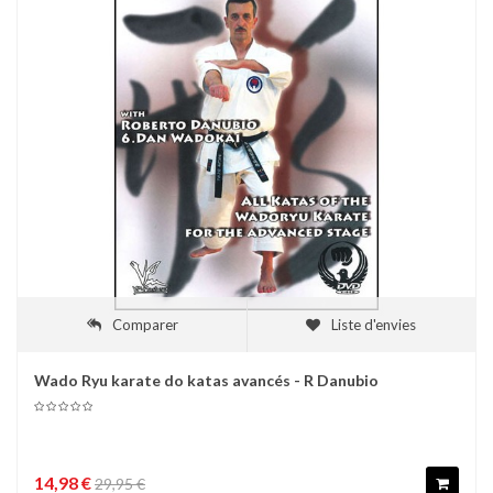
Comparer
Liste d'envies
Wado Ryu karate do katas avancés - R Danubio
14,98 €
29,95 €