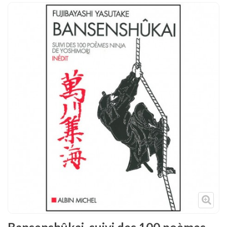
Tenues
Chaussures
Protections
Cible de frappe
Condition physique
Accessoires
Tatamis
Décoration
Voir plus