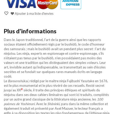
Ajouter à ma liste d'envies
Plus d'informations
Dans le Japon traditionnel, l'art de la guerre ainsi que les rapports
sociaux étaient officiellement régis par le bushidô, le code d'honneur
des samouraïs ; mais le bushidô avait un pendant plus secret : l’art du
ninjutsu. Les ninja, experts en espionnage et contre-espionnage, s’ils
n’étaient pas tenus par le bushidô, n'en possédaient pas moins des
valeurs et une tradition qui les distinguaient des simples voleurs. Leur
art, invisible autant qu'indispensable, se transmettait au sein d'écoles
secrètes et se fondait sur quelques rares manuels écrits en langage
codé.
Le
Bansenshûkai
, rédigé par le maître ninja Fujibashi Yasutake en 1676,
est le plus monumental et le plus révéré de ces recueils. Resté secret
e
jusqu’au XX
siècle, il traite des principes éthiques et spirituels du
ninjutsu dans ses deux cahiers liminaires qui sont ici traduits, complétés
par un autre grand classique de la littérature ninja ancienne, les
100
poèmes de Yoshimori
. Avec le
Shôninki
, paru dans la même collection et
également traduit et présenté par Axel Mazuer, le lecteur français a
enfin à sa disposition les textes les plus fondamentaux de l’éthique ninja.