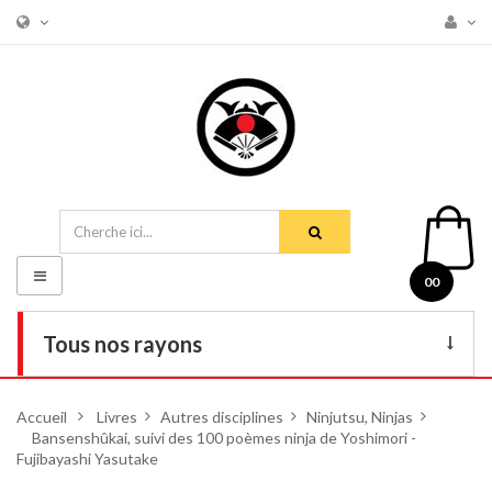
Basculer
00
la
navigation
Tous nos rayons
Livres
Accueil
>
Livres
>
Autres disciplines
>
Ninjutsu, Ninjas
>
Bansenshûkai, suivi des 100 poèmes ninja de Yoshimori -
DVD
Fujibayashi Yasutake
Armes