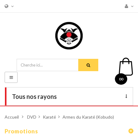
Basculer
00
la
navigation
Tous nos rayons
Livres
Accueil
>
DVD
>
Karaté
>
Armes du Karaté (Kobudo)
DVD
Promotions
Armes