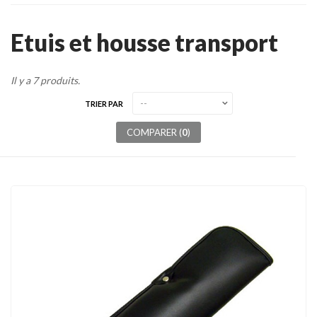
Tenues
Etuis et housse transport
Chaussures
Protections
Il y a 7 produits.
Cible de frappe
TRIER PAR
Condition physique
COMPARER (
0
)
Accessoires
Tatamis
Décoration
Voir plus