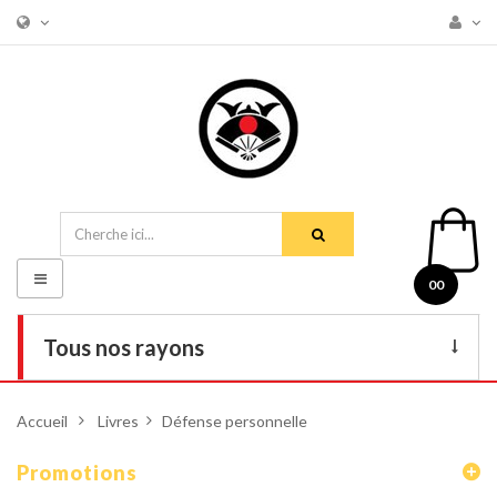
Basculer
00
la
navigation
Tous nos rayons
Livres
Accueil
>
Livres
>
Défense personnelle
DVD
Promotions
Armes