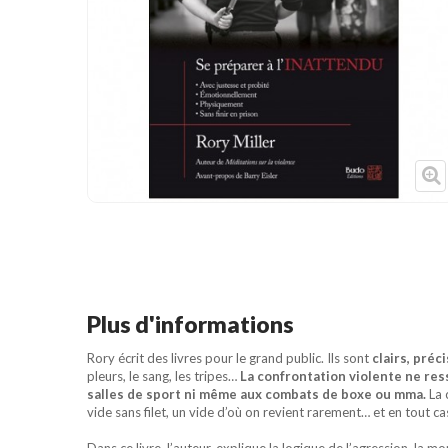
Cible de frappe
Condition physique
Accessoires
Tatamis
Décoration
Voir plus
Plus d'informations
Rory écrit des livres pour le grand public. Ils sont
clairs, pré
pleurs, le sang, les tripes…
La confrontation violente ne ress
salles de sport ni même aux combats de boxe ou mma.
La 
vide sans filet, un vide d’où on revient rarement… et en tout cas
Dans ce livre, l’auteur, explique la logique de l’agression, la m