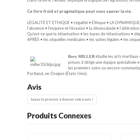
Ce livre froid et pragmatique peut vous sauver la vie.
LÉGALITÉ ET ÉTHIQUE • Légalité • Éthique • LA DYNAMIQUE DE 
l'absence • l'esquive et l'évasion • la désescalade • l’altér
Qu'est-ce que la tétanisation • les types de tétanisations • d
APRÈS • les séquelles médicales • les suites légales • les séqu
étudie les arts martiaux
Rory MILLER
prison, il dirige une équipe spécialisée 
les premiers soins ou encore communique
Portland, en Oregon (États-Unis).
Avis
Soyez le premier à donner votre avis !
Produits
Connexes