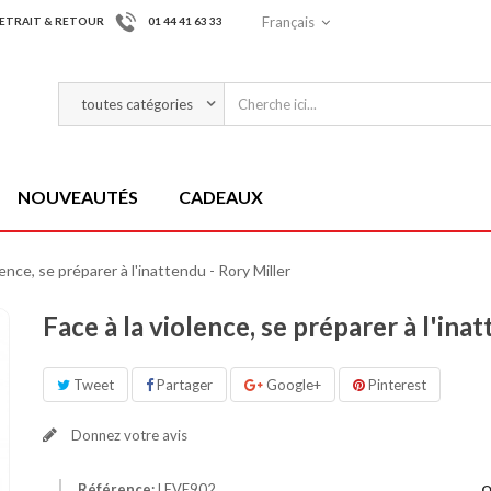
Français
ETRAIT & RETOUR
01 44 41 63 33
NOUVEAUTÉS
CADEAUX
lence, se préparer à l'inattendu - Rory Miller
Face à la violence, se préparer à l'ina
Tweet
Partager
Google+
Pinterest
Donnez votre avis
Référence:
LEVE902
Q