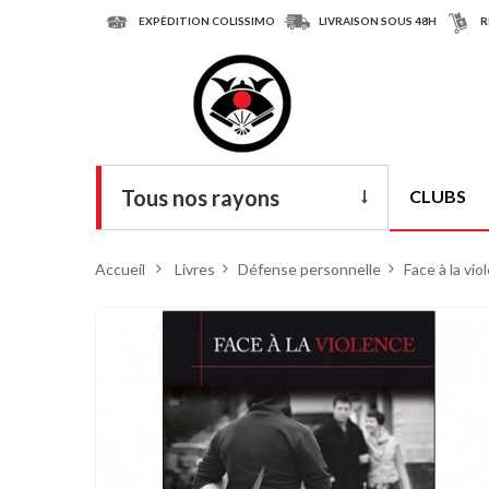
EXPÉDITION COLISSIMO
LIVRAISON SOUS 48H
R
Tous nos rayons
CLUBS
Livres
Accueil
>
Livres
>
Défense personnelle
>
Face à la vio
DVD
Armes
Tenues
Chaussures
Protections