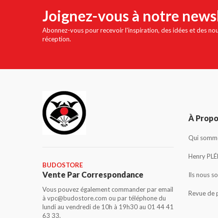
Joignez-vous à notre news
Abonnez-vous pour recevoir l'inspiration, des idées et des no
réception.
À Prop
Qui somme
Henry PLÉ
BUDOSTORE
Vente Par Correspondance
Ils nous s
Vous pouvez également commander par email
Revue de 
à vpc@budostore.com ou par téléphone du
lundi au vendredi de 10h à 19h30 au 01 44 41
63 33.