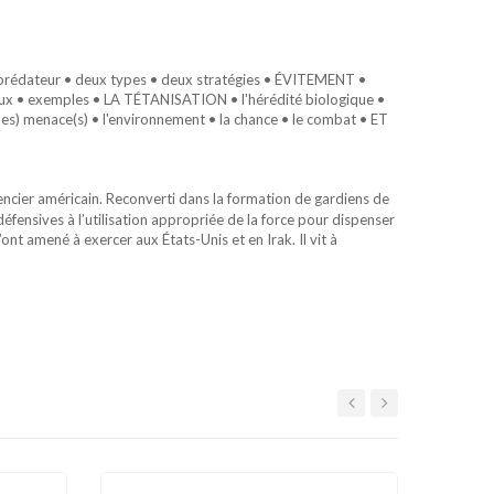
 prédateur • deux types • deux stratégies • ÉVITEMENT •
ntaux • exemples • LA TÉTANISATION • l'hérédité biologique •
(les) menace(s) • l'environnement • la chance • le combat • ET
encier américain. Reconverti dans la formation de gardiens de
défensives à l’utilisation appropriée de la force pour dispenser
t amené à exercer aux États-Unis et en Irak. Il vit à