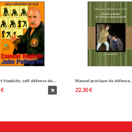
 Hapkido, self-défense de
Manuel pratique de défense
omparer
Liste d'envies
Comparer
Liste 
ohn...
opérationnelle,...
 €
22,30 €