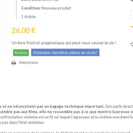
Condition:
Nouveau produit
1
Article
26,00 €
Un livre froid et pragmatique qui peut vous sauver la vie !
Attention: dernières pièces en stock!
En stock
Impression
cis et ne nécessitent pas un bagage technique important.
Son parlé direct 
emble pas aux films, elle ne ressemble pas à ce que montre la presse ou
confrontation violente est un fil sur lequel l’agresseur et la victime marchent f
 pas dans l’état antérieur.
ontée en puissance de la violence, le déchaînement ou la paralysie qui s’ensuit.