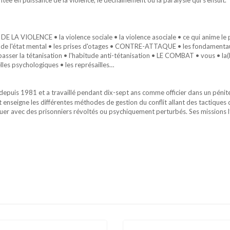
LA VIOLENCE • la violence sociale • la violence asociale • ce qui anime le
ation de l'état mental • les prises d'otages • CONTRE-ATTAQUE • les fondame
épasser la tétanisation • l'habitude anti-tétanisation • LE COMBAT • vous • la
elles psychologiques • les représailles…
 depuis 1981 et a travaillé pendant dix-sept ans comme officier dans un pénit
et enseigne les différentes méthodes de gestion du conflit allant des tactiques 
r avec des prisonniers révoltés ou psychiquement perturbés. Ses missions l’on