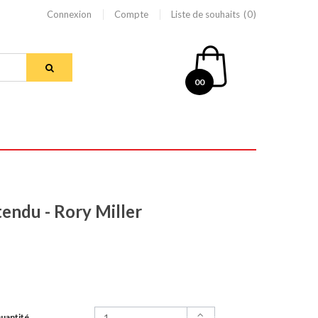
Connexion
Compte
Liste de souhaits
0
00
ttendu - Rory Miller
uantité