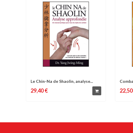
Le Chin-Na de Shaolin, analyse...
Combat
Comparer
Liste d'envies
C
rue - J
29,40 €
22,50