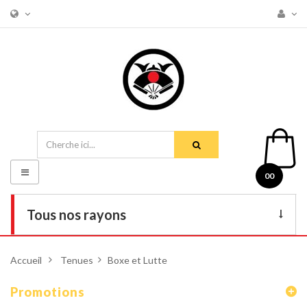
Basculer
00
la
navigation
Tous nos rayons
Livres
Accueil
>
Tenues
>
Boxe et Lutte
DVD
Promotions
Armes