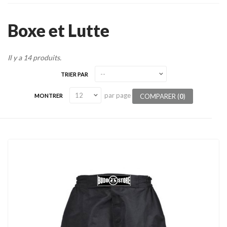
Tenues
Boxe et Lutte
Chaussures
Protections
Il y a 14 produits.
Cible de frappe
TRIER PAR
Condition physique
par page
COMPARER (
0
)
MONTRER
Accessoires
Tatamis
Décoration
Voir plus