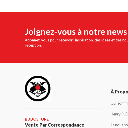
Joignez-vous à notre news
Abonnez-vous pour recevoir l'inspiration, des idées et des no
réception.
À Prop
Qui somme
Henry PLÉ
BUDOSTORE
Vente Par Correspondance
Ils nous s