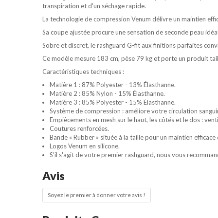
transpiration et d'un séchage rapide.
La technologie de compression
Venum
délivre un maintien eff
Sa coupe ajustée procure une sensation de seconde peau idéale
Sobre et discret, le
rashguard G-fit
aux finitions parfaites con
Ce modèle mesure 183 cm, pèse 79 kg et porte un produit taill
Caractéristiques techniques :
Matière 1 : 87% Polyester - 13% Élasthanne.
Matière 2 : 85% Nylon - 15% Élasthanne.
Matière 3 : 85% Polyester - 15% Élasthanne.
Système de compression : améliore votre circulation sanguin
Empiècements en mesh sur le haut, les côtés et le dos : vent
Coutures renforcées.
Bande « Rubber » située à la taille pour un maintien efficac
Logos
Venum
en silicone.
S'il s'agit de votre premier
rashguard
, nous vous recommandon
Avis
Soyez le premier à donner votre avis !