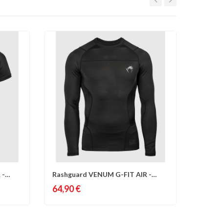
 -
Rashguard VENUM G-FIT AIR -
d'envies
Comparer
Liste d'envies
Manches...
64,90 €