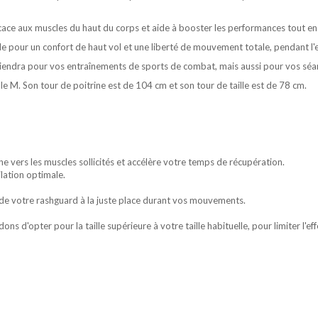
icace aux muscles du haut du corps et aide à booster les performances tout e
 pour un confort de haut vol et une liberté de mouvement totale, pendant l'e
viendra pour vos
entraînements de sports de combat
, mais aussi pour vos séan
e M. Son tour de poitrine est de 104 cm et son tour de taille est de 78 cm.
e vers les muscles sollicités et accélère votre temps de récupération.
ilation optimale.
e de votre rashguard à la juste place durant vos mouvements.
s d'opter pour la taille supérieure à votre taille habituelle, pour limiter l'ef