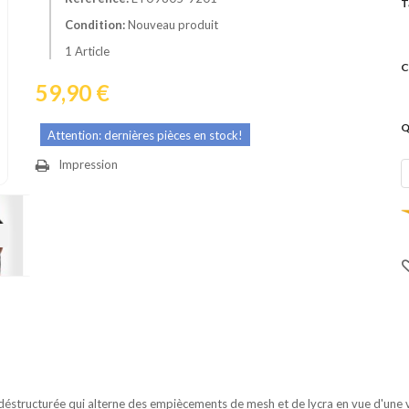
T
Condition:
Nouveau produit
1
Article
C
59,90 €
Q
Attention: dernières pièces en stock!
Impression
ivant
structurée qui alterne des empiècements de mesh et de lycra en vue d'une ven