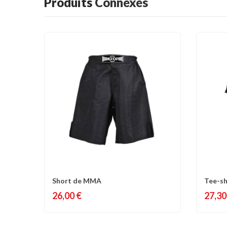
Produits
Connexes
Short de MMA
Tee-sh
Comparer
Liste d'envies
C
26,00 €
27,30