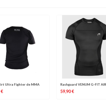
irt Ultra Fighter de MMA
Rashguard VENUM G-FIT AIR
omparer
Liste d'envies
Comparer
Liste 
Manches...
 €
59,90 €