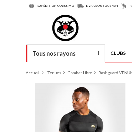
EXPÉDITION COLISSIMO
LIVRAISON SOUS 48H
R
Tous nos rayons
CLUBS
Livres
Accueil
>
Tenues
>
Combat Libre
>
Rashguard VENUM
DVD
Armes
Tenues
Chaussures
Protections