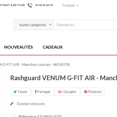
Français
ETRAIT & RETOUR
01 44 41 63 33
NOUVEAUTÉS
CADEAUX
 G-FIT AIR - Manches courtes - NOIR/OR
Rashguard VENUM G-FIT AIR - Manch
Tweet
Partager
Google+
Pinterest
Donnez votre avis
Référence:
ETU9805-9201