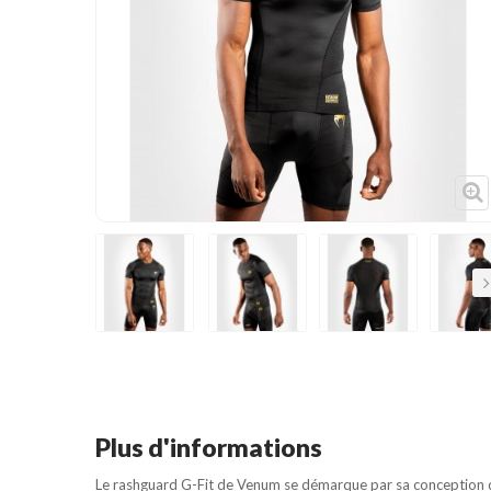
Cible de frappe
Condition physique
Accessoires
Tatamis
Décoration
Voir plus
Su
Plus d'informations
Le
rashguard G-Fit de Venum
se démarque par sa conception dé