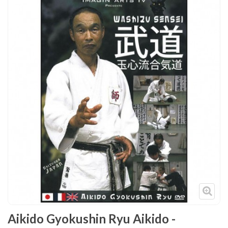
Tenues
Chaussures
Protections
Cible de frappe
Condition physique
Accessoires
Tatamis
Décoration
Voir plus
Aikido Gyokushin Ryu Aikido -