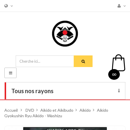
Basculer
00
la
navigation
Tous nos rayons
Livres
Accueil
>
DVD
>
Aikido et Aikibudo
>
Aikido
>
Aikido
Gyokushin Ryu Aikido - Washizu
DVD
Armes