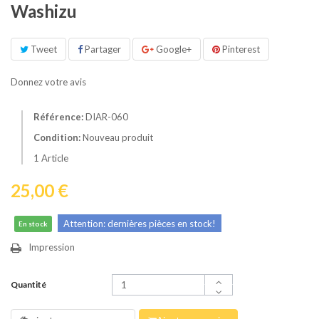
Washizu
Tweet
Partager
Google+
Pinterest
Donnez votre avis
Référence:
DIAR-060
Condition:
Nouveau produit
1
Article
25,00 €
Attention: dernières pièces en stock!
En stock
Impression
Quantité