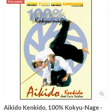
Prix ​​réduit!
Tenues
Chaussures
Protections
Cible de frappe
Condition physique
Accessoires
Tatamis
Décoration
Voir plus
Aikido Kenkido, 100% Kokyu-Nage -