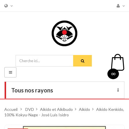
Basculer
00
la
navigation
Tous nos rayons
Livres
Accueil
>
DVD
>
Aikido et Aikibudo
>
Aikido
>
Aikido Kenkido,
100% Kokyu-Nage - José Luis Isidro
DVD
Armes