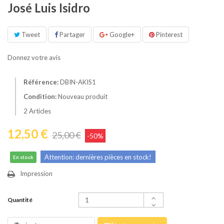
José Luis Isidro
Tweet
Partager
Google+
Pinterest
Donnez votre avis
Référence:
DBIN-AKIS1
Condition:
Nouveau produit
2
Articles
12,50 €
25,00 €
-50%
Attention: dernières pièces en stock!
En stock
Impression
Quantité