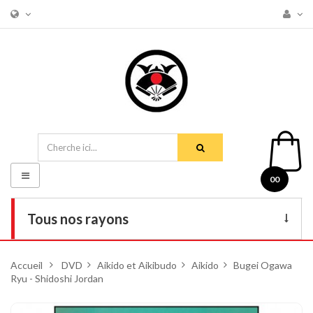
Basculer
00
la
navigation
Tous nos rayons
Livres
Accueil
>
DVD
>
Aikido et Aikibudo
>
Aikido
>
Bugei Ogawa
Ryu - Shidoshi Jordan
DVD
Armes