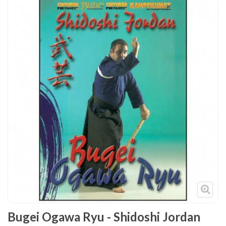
Tenues
Chaussures
Protections
Cible de frappe
Condition physique
Accessoires
Tatamis
Décoration
Voir plus
Bugei Ogawa Ryu - Shidoshi Jordan