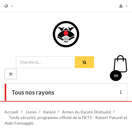
Basculer
00
la
navigation
Tous nos rayons
Livres
Accueil
>
Livres
>
Karaté
>
Armes du Karaté (Kobudo)
>
Tonfa sécurité, programme officiel de la FBTS - Robert Paturel et
DVD
Alain Formaggio
Armes