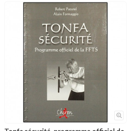
Tenues
Chaussures
Protections
Cible de frappe
Condition physique
Accessoires
Tatamis
Décoration
Voir plus