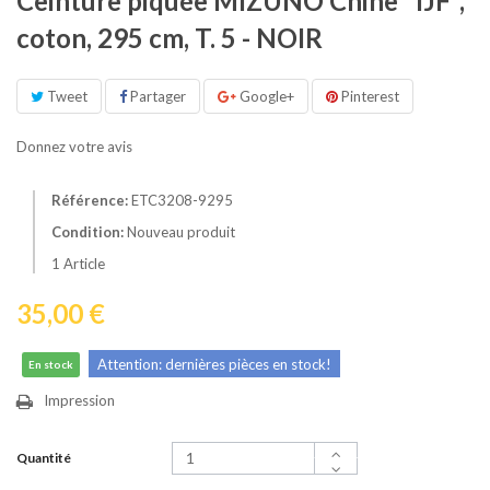
Ceinture piquée MIZUNO Chine "IJF",
coton, 295 cm, T. 5 - NOIR
Tweet
Partager
Google+
Pinterest
Donnez votre avis
Référence:
ETC3208-9295
Condition:
Nouveau produit
1
Article
35,00 €
Attention: dernières pièces en stock!
En stock
Impression
Quantité