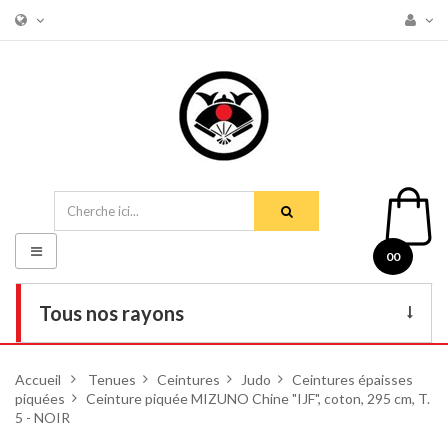
Basculer
00
la
navigation
Tous nos rayons
Livres
Accueil
>
Tenues
>
Ceintures
>
Judo
>
Ceintures épaisses
piquées
>
DVD
Ceinture piquée MIZUNO Chine "IJF", coton, 295 cm, T.
5 - NOIR
Armes