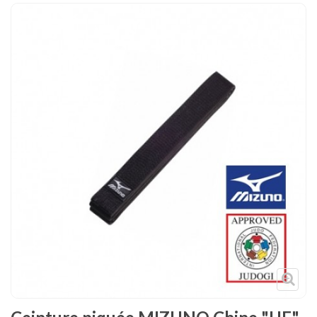
Tenues
Chaussures
Protections
Cible de frappe
Condition physique
Accessoires
Tatamis
Décoration
Voir plus