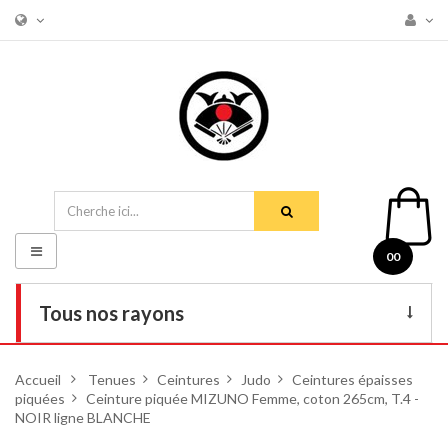
Basculer
00
la
navigation
Tous nos rayons
Livres
Accueil
>
Tenues
>
Ceintures
>
Judo
>
Ceintures épaisses
piquées
>
DVD
Ceinture piquée MIZUNO Femme, coton 265cm, T.4 -
NOIR ligne BLANCHE
Armes