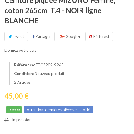
Ceinture piquée MIZUNO Femme,
coton 265cm, T.4 - NOIR ligne
BLANCHE
Tweet
Partager
Google+
Pinterest
Donnez votre avis
Référence:
ETC3209-9265
Condition:
Nouveau produit
2
Articles
45,00 €
Attention: dernières pièces en stock!
En stock
Impression