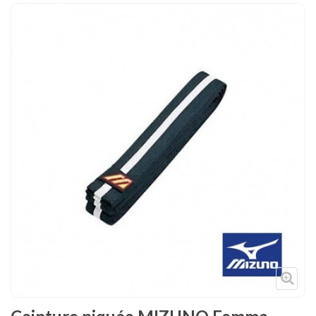
Tenues
Chaussures
Protections
Cible de frappe
Condition physique
Accessoires
Tatamis
Décoration
Voir plus