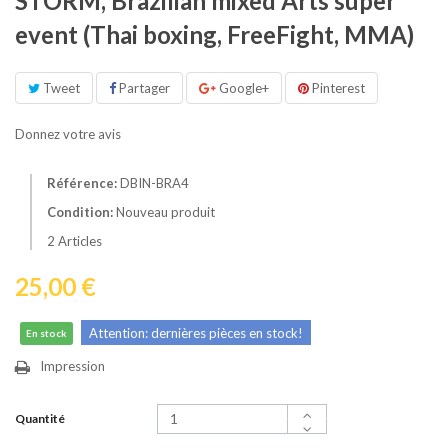
STORM, Brazilian mixed Arts super
event (Thai boxing, FreeFight, MMA)
Tweet
Partager
Google+
Pinterest
Donnez votre avis
Référence:
DBIN-BRA4
Condition:
Nouveau produit
2
Articles
25,00 €
Attention: dernières pièces en stock!
En stock
Impression
Quantité