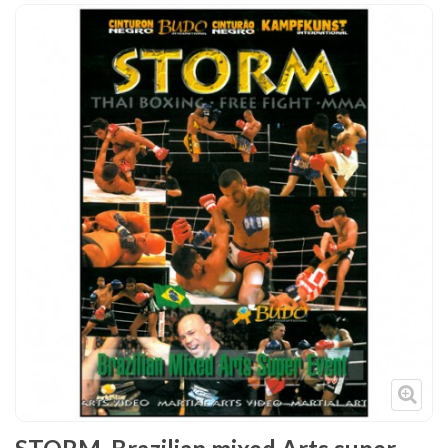
Tenues
Chaussures
Protections
Cible de frappe
Condition physique
Accessoires
Tatamis
Décoration
Voir plus