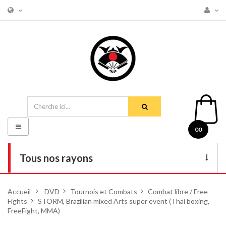
Basculer
00
la
navigation
Tous nos rayons
Livres
Accueil
>
DVD
>
Tournois et Combats
>
Combat libre / Free
Fights
>
STORM, Brazilian mixed Arts super event (Thai boxing,
DVD
FreeFight, MMA)
Armes