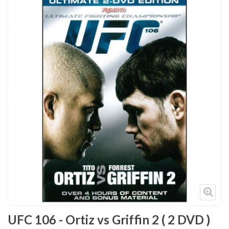
Tenues
Chaussures
Protections
Cible de frappe
Condition physique
Accessoires
Tatamis
Décoration
Voir plus
UFC 106 - Ortiz vs Griffin 2 ( 2 DVD )