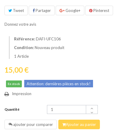
Tweet
Partager
Google+
Pinterest
Donnez votre avis
Référence:
DAFI-UFC106
Condition:
Nouveau produit
1
Article
15,00 €
Attention: dernières pièces en stock!
En stock
Impression
Quantité
ajouter pour comparer
Ajouter au panier