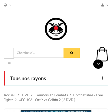
Basculer
00
la
navigation
Tous nos rayons
Livres
Accueil
>
DVD
>
Tournois et Combats
>
Combat libre / Free
Fights
>
UFC 106 - Ortiz vs Griffin 2 ( 2 DVD )
DVD
Armes