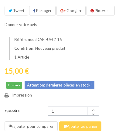
Tweet
Partager
Google+
Pinterest
Donnez votre avis
Référence:
DAFI-UFC116
Condition:
Nouveau produit
1
Article
15,00 €
Attention: dernières pièces en stock!
En stock
Impression
Quantité
ajouter pour comparer
Ajouter au panier