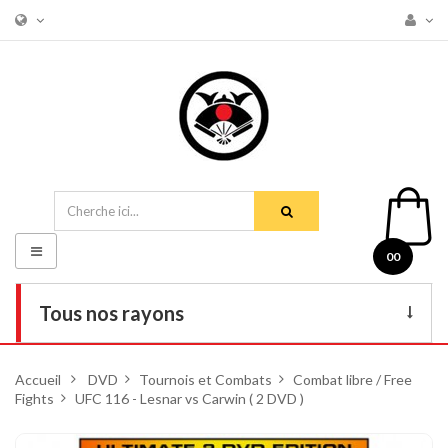
Basculer
00
la
navigation
Tous nos rayons
Livres
Accueil
>
DVD
>
Tournois et Combats
>
Combat libre / Free
Fights
>
UFC 116 - Lesnar vs Carwin ( 2 DVD )
DVD
Armes