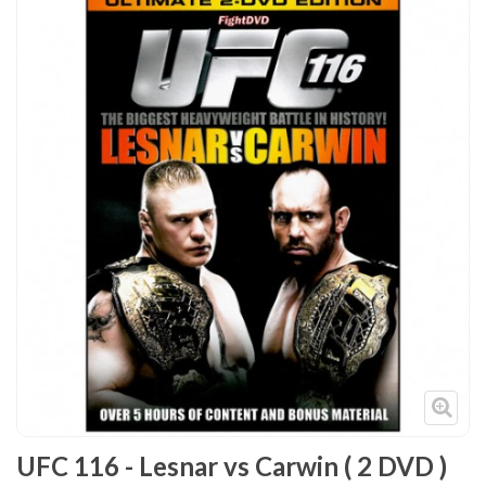
Tenues
Chaussures
Protections
Cible de frappe
Condition physique
Accessoires
Tatamis
Décoration
Voir plus
UFC 116 - Lesnar vs Carwin ( 2 DVD )