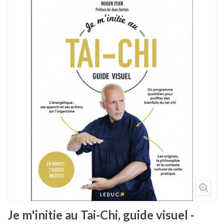
Tenues
Chaussures
Protections
Cible de frappe
Condition physique
Accessoires
Tatamis
Décoration
Voir plus
Je m'initie au Tai-Chi, guide visuel -