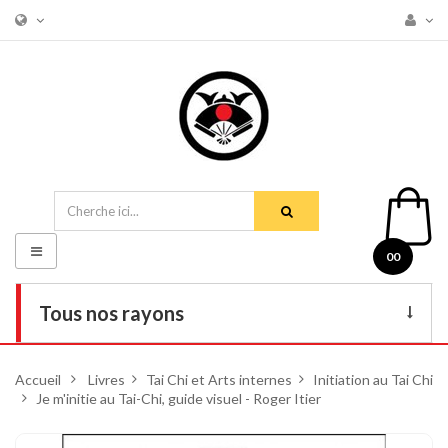
Basculer
00
la
navigation
Tous nos rayons
Livres
Accueil
>
Livres
>
Tai Chi et Arts internes
>
Initiation au Tai Chi
>
Je m'initie au Tai-Chi, guide visuel - Roger Itier
DVD
Armes