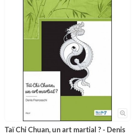
Tenues
Chaussures
Protections
Cible de frappe
Condition physique
Accessoires
Tatamis
Décoration
Voir plus
Taï Chi Chuan, un art martial ? - Denis