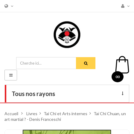
Basculer
00
la
navigation
Tous nos rayons
Livres
Accueil
>
Livres
>
Tai Chi et Arts internes
>
Taï Chi Chuan, un
art martial ? - Denis Franceschi
DVD
Armes