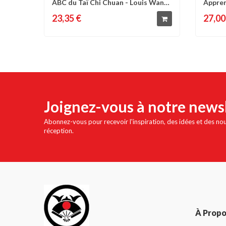
ABC du Taï Chi Chuan - Louis Wan
Appren
Comparer
Liste d'envies
C
der Heyoten
inclus -.
23,35 €
27,00
Joignez-vous à notre news
Abonnez-vous pour recevoir l'inspiration, des idées et des no
réception.
À Prop