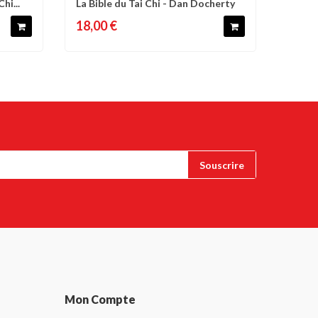
hi...
La Bible du Tai Chi - Dan Docherty
d'envies
Comparer
Liste d'envies
18,00 €
Mon Compte