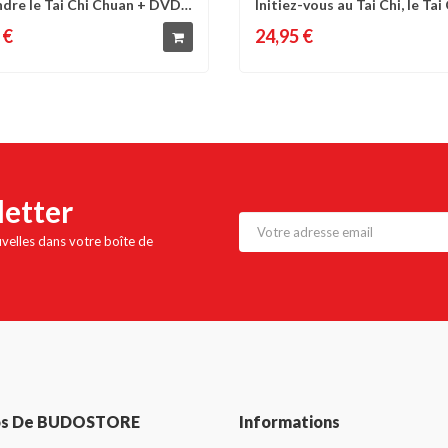
dre le Tai Chi Chuan + DVD
Initiez-vous au Tai Chi, le Tai C
omparer
Liste d'envies
Comparer
Liste 
..
 €
24,95 €
letter
uvelles dans votre boîte de
os De BUDOSTORE
Informations