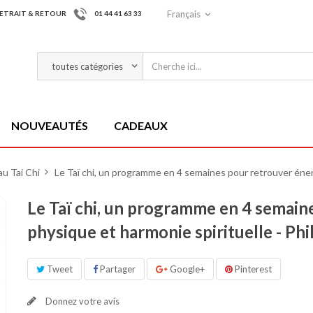
Français
ETRAIT & RETOUR
01 44 41 63 33
NOUVEAUTÉS
CADEAUX
au Tai Chi
>
Le Taï chi, un programme en 4 semaines pour retrouver éner
Le Taï chi, un programme en 4 semain
physique et harmonie spirituelle - Ph
Tweet
Partager
Google+
Pinterest
Donnez votre avis