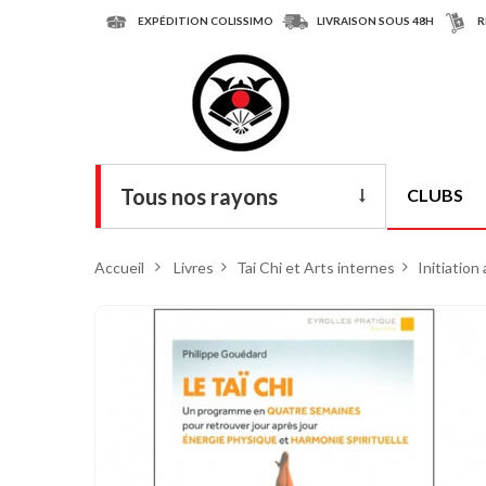
EXPÉDITION COLISSIMO
LIVRAISON SOUS 48H
R
Tous nos rayons
CLUBS
Livres
Accueil
>
Livres
>
Tai Chi et Arts internes
>
Initiation 
DVD
Armes
Tenues
Chaussures
Protections