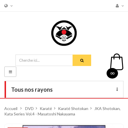
Basculer
00
la
navigation
Tous nos rayons
Livres
Accueil
>
DVD
>
Karaté
>
Karaté Shotokan
>
JKA Shotokan,
Kata Series Vol.4 - Masatoshi Nakayama
DVD
Armes