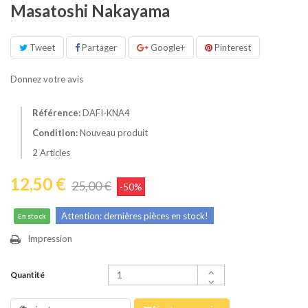
Masatoshi Nakayama
Tweet
Partager
Google+
Pinterest
Donnez votre avis
Référence:
DAFI-KNA4
Condition:
Nouveau produit
2
Articles
12,50 €
25,00 €
-50%
Attention: dernières pièces en stock!
En stock
Impression
Quantité