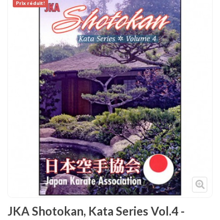
Prix ​​réduit!
Tenues
Chaussures
Protections
Cible de frappe
Condition physique
Accessoires
Tatamis
Décoration
Voir plus
JKA Shotokan, Kata Series Vol.4 -