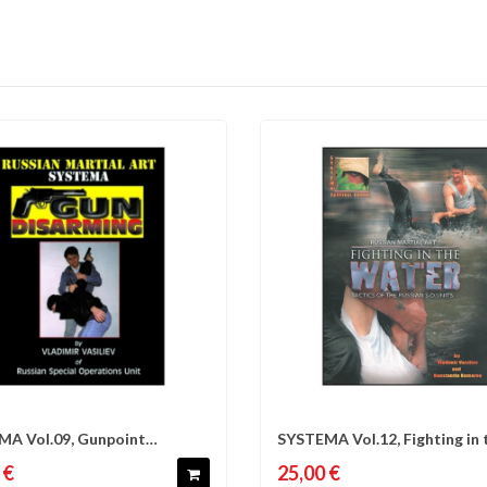
A Vol.09, Gunpoint
SYSTEMA Vol.12, Fighting in 
omparer
Liste d'envies
Comparer
Liste 
supremacy - Komarov
water -...
 €
25,00 €