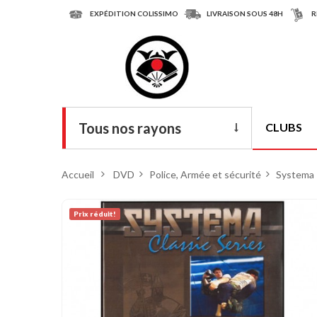
EXPÉDITION COLISSIMO
LIVRAISON SOUS 48H
R
Tous nos rayons
CLUBS
Livres
Accueil
>
DVD
>
Police, Armée et sécurité
>
Systema
DVD
Prix ​​réduit!
Armes
Tenues
Chaussures
Protections