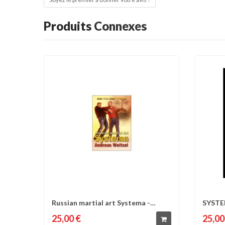
Produits
Connexes
Russian martial art Systema -
SYSTEM
Comparer
Liste d'envies
C
Andreas Weitzel
25,00 €
25,00