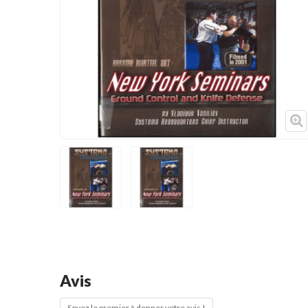
Cible de frappe
Condition physique
Accessoires
Tatamis
Décoration
Voir plus
Avis
Soyez le premier à donner votre avis !