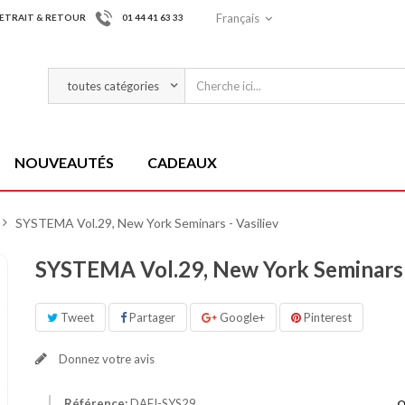
Français
ETRAIT & RETOUR
01 44 41 63 33
NOUVEAUTÉS
CADEAUX
>
SYSTEMA Vol.29, New York Seminars - Vasiliev
SYSTEMA Vol.29, New York Seminars -
Tweet
Partager
Google+
Pinterest
Donnez votre avis
Référence:
DAFI-SYS29
Q