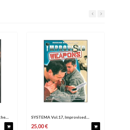
the
SYSTEMA Vol.17, Improvised
d'envies
Comparer
Liste d'envies
Weapons -...
25,00 €