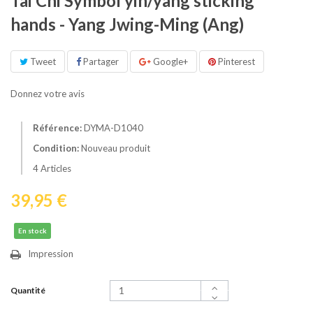
Tai Chi Symbol yin/yang sticking
hands - Yang Jwing-Ming (Ang)
Tweet
Partager
Google+
Pinterest
Donnez votre avis
Référence:
DYMA-D1040
Condition:
Nouveau produit
4
Articles
39,95 €
En stock
Impression
Quantité