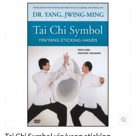
Tenues
Chaussures
Protections
Cible de frappe
Condition physique
Accessoires
Tatamis
Décoration
Voir plus