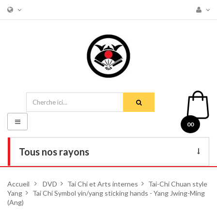
Basculer
00
la
navigation
Tous nos rayons
Livres
Accueil
>
DVD
>
Tai Chi et Arts internes
>
Tai-Chi Chuan style
Yang
>
Tai Chi Symbol yin/yang sticking hands - Yang Jwing-Ming
DVD
(Ang)
Armes