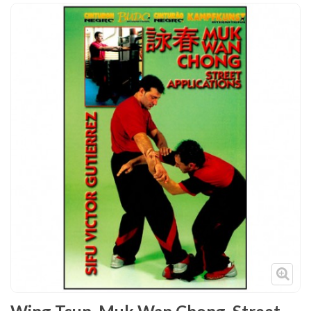
Tenues
Chaussures
Protections
Cible de frappe
Condition physique
Accessoires
Tatamis
Décoration
Voir plus