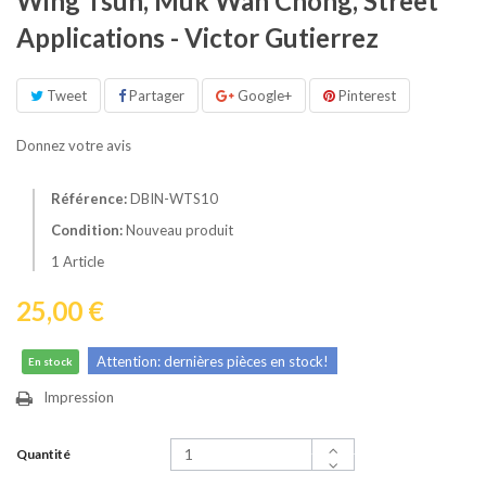
Wing Tsun, Muk Wan Chong, Street
Applications - Victor Gutierrez
Tweet
Partager
Google+
Pinterest
Donnez votre avis
Référence:
DBIN-WTS10
Condition:
Nouveau produit
1
Article
25,00 €
Attention: dernières pièces en stock!
En stock
Impression
Quantité