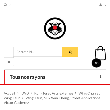
Basculer
00
la
navigation
Tous nos rayons
Livres
Accueil
>
DVD
>
Kung Fu et Arts externes
>
Wing Chun et
Wing Tsun
DVD
>
Wing Tsun, Muk Wan Chong, Street Applications -
Victor Gutierrez
Armes