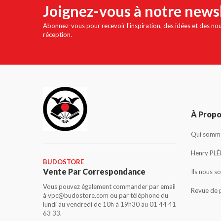
Joignez-vous à notre news
Abonnez-vous pour recevoir l'inspiration, des idées et des no
réception.
À Prop
Qui somme
Henry PLÉ
BUDOSTORE
Vente Par Correspondance
Ils nous s
Vous pouvez également commander par email
Revue de 
à vpc@budostore.com ou par téléphone du
lundi au vendredi de 10h à 19h30 au 01 44 41
63 33.