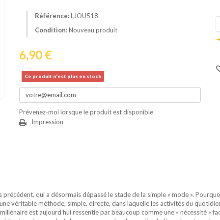
Référence:
LJOU518
Condition:
Nouveau produit
6,90 €
Ce produit n'est plus en stock
Prévenez-moi lorsque le produit est disponible
Impression
 précédent, qui a désormais dépassé le stade de la simple « mode ». Pourquoi
st une véritable méthode, simple, directe, dans laquelle les activités du quoti
e millénaire est aujourd’hui ressentie par beaucoup comme une « nécessité » fa