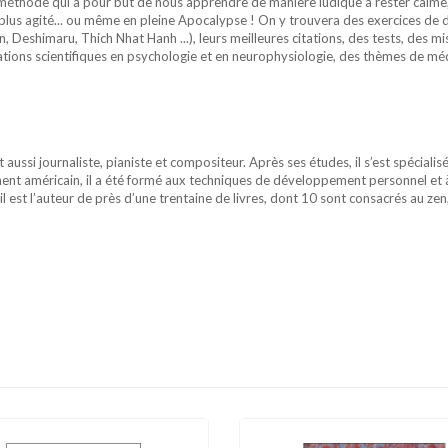
 méthode qui a pour but de nous apprendre de manière ludique à rester calme, 
plus agité... ou même en pleine Apocalypse ! On y trouvera des exercices de
, Deshimaru, Thich Nhat Hanh ...), leurs meilleures citations, des tests, des m
rmations scientifiques en psychologie et en neurophysiologie, des thèmes de médi
ussi journaliste, pianiste et compositeur. Après ses études, il s’est spécialis
tinent américain, il a été formé aux techniques de développement personnel et
est l’auteur de près d’une trentaine de livres, dont 10 sont consacrés au zen,