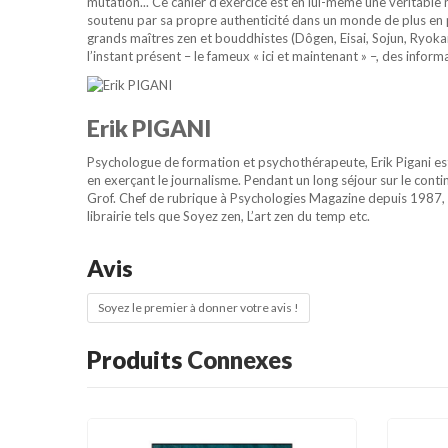
mutation... Ce cahier d’exercice est en lui-même une véritable
soutenu par sa propre authenticité dans un monde de plus en 
grands maîtres zen et bouddhistes (Dôgen, Eisai, Sojun, Ryokan
l’instant présent – le fameux « ici et maintenant » –, des info
Erik PIGANI
Psychologue de formation et psychothérapeute, Erik Pigani est a
en exerçant le journalisme. Pendant un long séjour sur le con
Grof. Chef de rubrique à Psychologies Magazine depuis 1987, il 
librairie tels que Soyez zen, L’art zen du temp etc.
Avis
Soyez le premier à donner votre avis !
Produits
Connexes