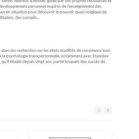
serein, heureux d’exister, guidé par ses propres ressources et
 développement personnel inspirés de l’enseignement des
ises en situation pour découvrir le pouvoir quasi magique de
tation, des conseils...
é dans les recherches sur les états modifiés de conscience tout
 à la psychologie transpersonnelle, notamment avec Stanislav
 qu’il étudie depuis vingt ans, parmi lesquels des succès de