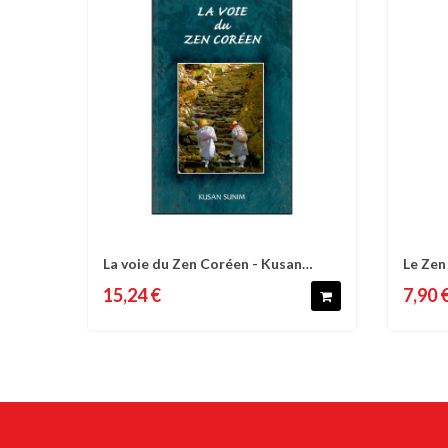
La voie du Zen Coréen - Kusan
Le Zen
Comparer
Liste d'envies
C
Sunim
la...
15,24 €
7,90 