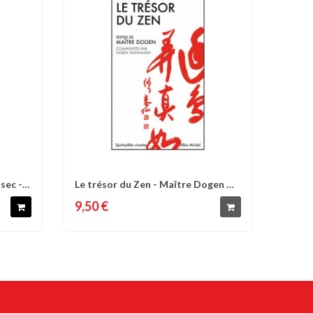
sec -
Le trésor du Zen - Maître Dogen &
d'envies
Comparer
Liste d'envies
Taisen...
9,50 €