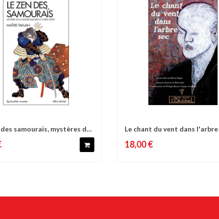
 des samouraïs, mystères de
Le chant du vent dans l'arbre 
omparer
Liste d'envies
Comparer
Liste 
Dogen
€
18,00 €