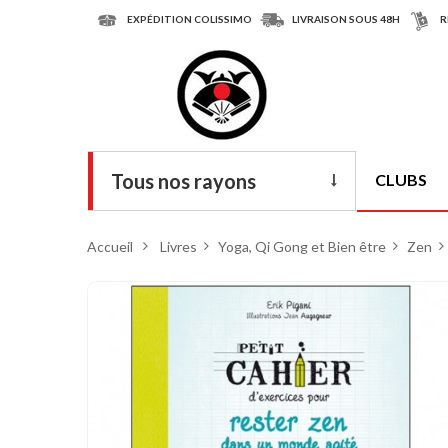
EXPÉDITION COLISSIMO
LIVRAISON SOUS 48H
R
Tous nos rayons
CLUBS
Livres
Accueil
>
Livres
>
Yoga, Qi Gong et Bien être
>
Zen
>
DVD
Armes
Tenues
Chaussures
Protections