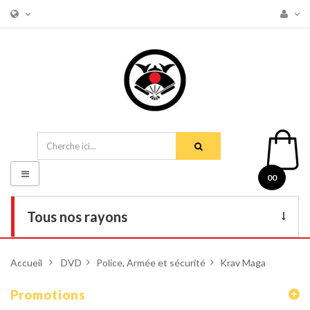
Basculer
00
la
navigation
Tous nos rayons
Livres
Accueil
>
DVD
>
Police, Armée et sécurité
>
Krav Maga
DVD
Promotions
Armes