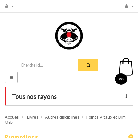
Basculer
00
la
navigation
Tous nos rayons
Livres
Accueil
>
Livres
>
Autres disciplines
>
Points Vitaux et Dim
Mak
DVD
Armes
Promotions