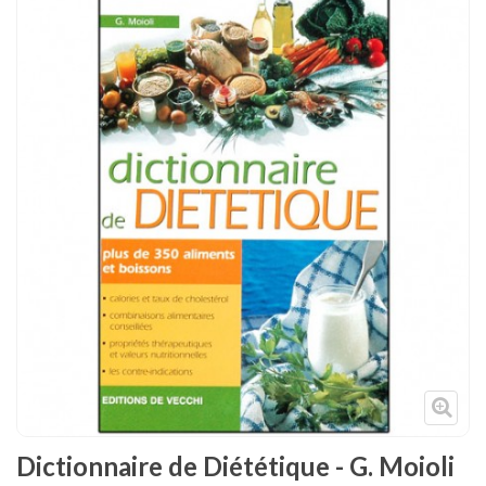
Tenues
Chaussures
Protections
Cible de frappe
Condition physique
Accessoires
Tatamis
Décoration
Voir plus
Dictionnaire de Diététique - G. Moioli