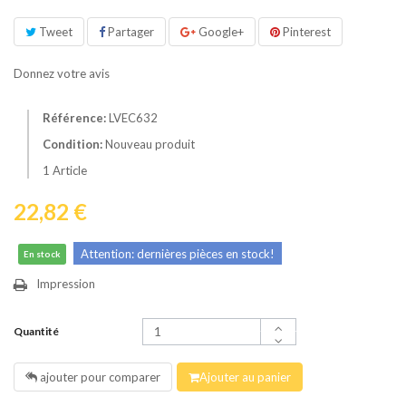
Tweet
Partager
Google+
Pinterest
Donnez votre avis
Référence:
LVEC632
Condition:
Nouveau produit
1
Article
22,82 €
Attention: dernières pièces en stock!
En stock
Impression
Quantité
ajouter pour comparer
Ajouter au panier