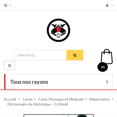
Basculer
00
la
navigation
Tous nos rayons
Livres
Accueil
>
Livres
>
Cond. Physique et Médicale
>
Alimentation
>
Dictionnaire de Diététique - G. Moioli
DVD
Armes