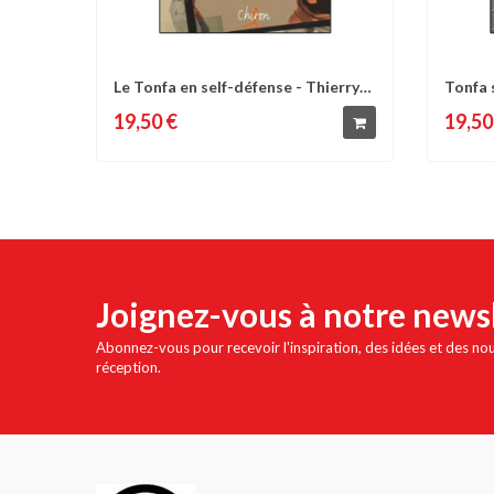
Le Tonfa en self-défense - Thierry
Tonfa 
Comparer
Liste d'envies
C
Peclard...
de la...
19,50 €
19,50
Joignez-vous à notre news
Abonnez-vous pour recevoir l'inspiration, des idées et des no
réception.