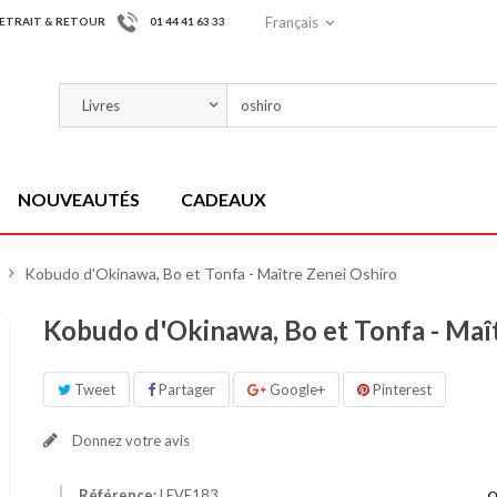
Français
ETRAIT & RETOUR
01 44 41 63 33
NOUVEAUTÉS
CADEAUX
)
>
Kobudo d'Okinawa, Bo et Tonfa - Maître Zenei Oshiro
Kobudo d'Okinawa, Bo et Tonfa - Maî
Tweet
Partager
Google+
Pinterest
Donnez votre avis
Référence:
LEVE183
Q