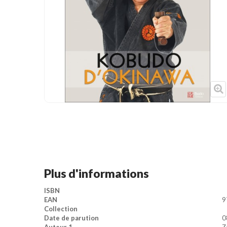
Cible de frappe
Condition physique
Accessoires
Tatamis
Décoration
Voir plus
Plus d'informations
ISBN
EAN
9
Collection
Date de parution
0