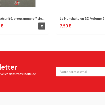
sécurité, programme officiel
Le Nunchaku en BD Volume 2 
omparer
Liste d'envies
Comparer
Liste 
techniques de...
 €
7,50 €
letter
uvelles dans votre boîte de