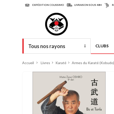
EXPÉDITION COLISSIMO
LIVRAISON SOUS 48H
R
Tous nos rayons
CLUBS
Livres
Accueil
>
Livres
>
Karaté
>
Armes du Karaté (Kobudo
DVD
Armes
Tenues
Chaussures
Protections