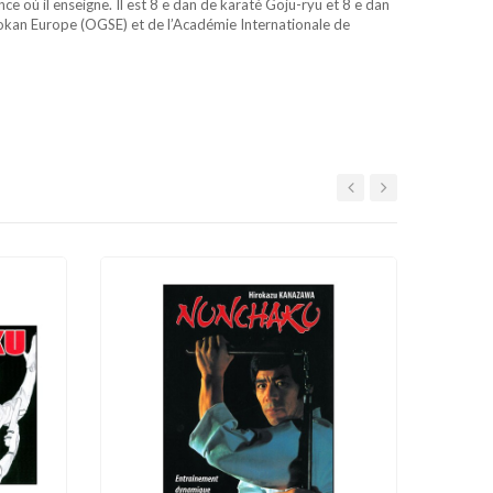
ce où il enseigne. Il est 8 e dan de karaté Goju-ryu et 8 e dan
odokan Europe (OGSE) et de l’Académie Internationale de