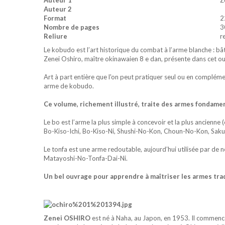
Auteur 1
Z
Auteur 2
Format
2
Nombre de pages
3
Reliure
r
Le kobudo est l’art historique du combat à l’arme blanche : bâ
Zenei Oshiro, maître okinawaien 8 e dan, présente dans cet o
Art à part entière que l'on peut pratiquer seul ou en complém
arme de kobudo.
Ce volume, richement illustré, traite des armes fondamen
Le bo est l’arme la plus simple à concevoir et la plus ancienne
Bo-Kiso-Ichi, Bo-Kiso-Ni, Shushi-No-Kon, Choun-No-Kon, Sak
Le tonfa est une arme redoutable, aujourd’hui utilisée par de 
Matayoshi-No-Tonfa-Dai-Ni.
Un bel ouvrage pour apprendre à maîtriser les armes tra
Zenei OSHIRO
est né à Naha, au Japon, en 1953. Il commence 