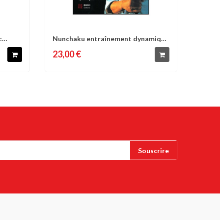
:
Nunchaku entraînement dynamique
d'envies
Comparer
Liste d'envies
- Hirokazu...
23,00 €