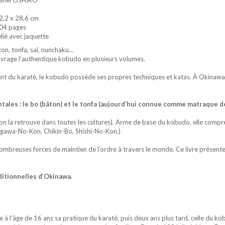
enei OSHIRO
2,2 x 28,6 cm
04 pages
elié avec jaquette
ton, tonfa, sai, nunchaku…
uvrage l’authentique kobudo en plusieurs volumes.
ent du karaté, le kobudo possède ses propres techniques et katas. À Okinawa,
tales : le bo (bâton) et le tonfa (aujourd’hui connue comme matraque de
 (on la retrouve dans toutes les cultures). Arme de base du kobudo, elle compre
ugawa-No-Kon, Chikin-Bo, Shishi-No-Kon.)
nombreuses forces de maintien de l’ordre à travers le monde. Ce livre présente
ditionnelles d’Okinawa.
à l’âge de 16 ans sa pratique du karaté, puis deux ans plus tard, celle du kob