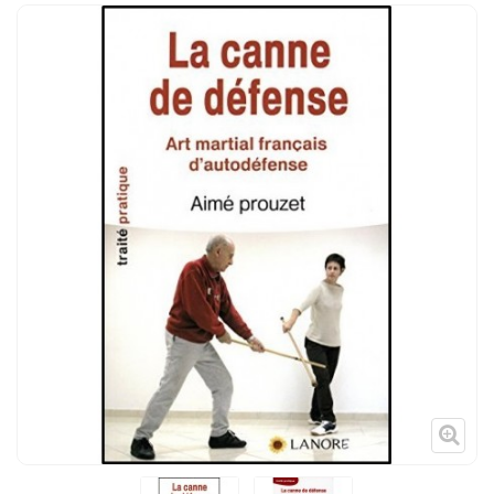
Tenues
Chaussures
Protections
Cible de frappe
Condition physique
Accessoires
Tatamis
Décoration
Voir plus