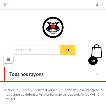
Basculer
00
la
navigation
Tous nos rayons
Livres
Accueil
>
Livres
>
Armes diverses
>
Canne de Boxe française
>
La canne de défense, Art martial français d'autodéfense - Aimé
DVD
Prouzet
Armes