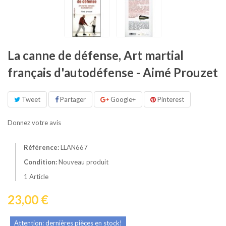
La canne de défense, Art martial
français d'autodéfense - Aimé Prouzet
Tweet
Partager
Google+
Pinterest
Donnez votre avis
Référence:
LLAN667
Condition:
Nouveau produit
1
Article
23,00 €
Attention: dernières pièces en stock!