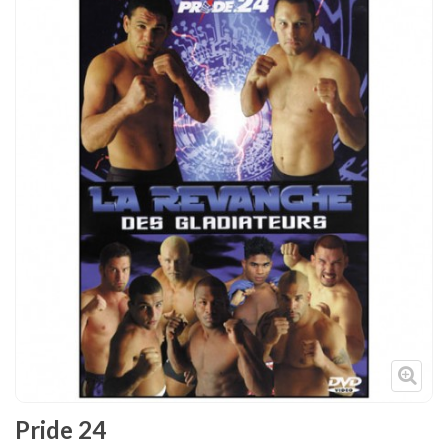
Tenues
Chaussures
Protections
Cible de frappe
Condition physique
Accessoires
Tatamis
Décoration
Voir plus
Pride 24