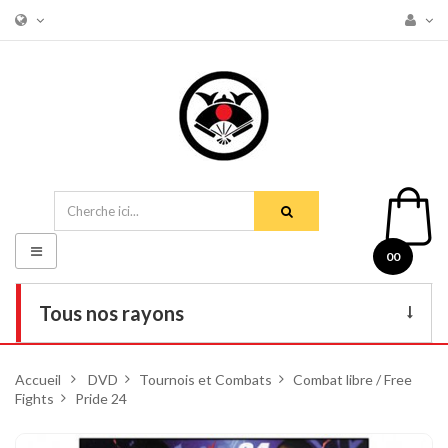
Basculer
00
la
navigation
Tous nos rayons
Livres
Accueil
>
DVD
>
Tournois et Combats
>
Combat libre / Free
Fights
>
Pride 24
DVD
Armes