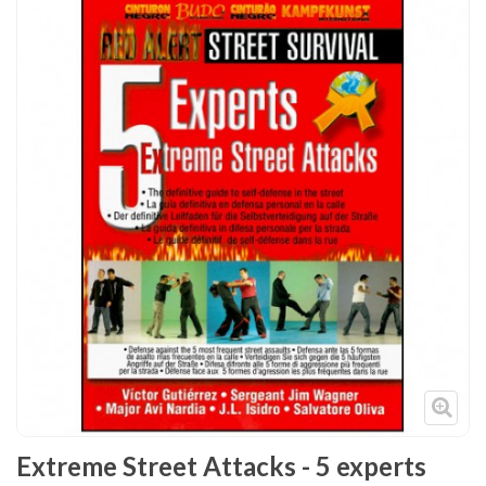
Tenues
Chaussures
Protections
Cible de frappe
Condition physique
Accessoires
Tatamis
Décoration
Voir plus
Extreme Street Attacks - 5 experts