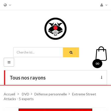
Basculer
00
la
navigation
Tous nos rayons
Livres
Accueil
>
DVD
>
Défense personnelle
>
Extreme Street
Attacks - 5 experts
DVD
Armes