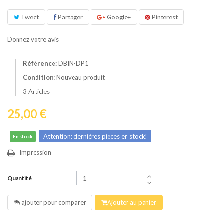
Tweet
Partager
Google+
Pinterest
Donnez votre avis
Référence:
DBIN-DP1
Condition:
Nouveau produit
3
Articles
25,00 €
Attention: dernières pièces en stock!
En stock
Impression
Quantité
ajouter pour comparer
Ajouter au panier