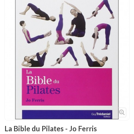
Tenues
Chaussures
Protections
Cible de frappe
Condition physique
Accessoires
Tatamis
Décoration
Voir plus
La Bible du Pilates - Jo Ferris