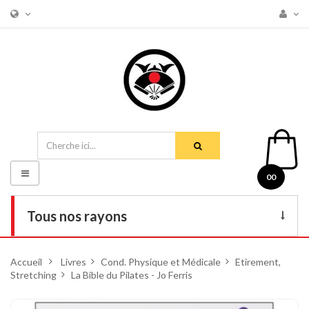
Basculer
00
la
navigation
Tous nos rayons
Livres
Accueil
>
Livres
>
Cond. Physique et Médicale
>
Etirement,
Stretching
DVD
>
La Bible du Pilates - Jo Ferris
Armes