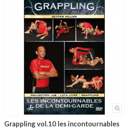
Tenues
Chaussures
Protections
Cible de frappe
Condition physique
Accessoires
Tatamis
Décoration
Voir plus
Grappling vol.10 les incontournables