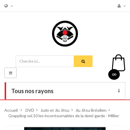
Basculer
00
la
navigation
Tous nos rayons
Livres
Accueil
>
DVD
>
Judo et Jiu Jitsu
>
Jiu Jitsu Brésilien
>
Grappling vol.10 les incontournables de la demi-garde - Millier
DVD
Armes