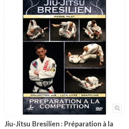
Tenues
Chaussures
Protections
Cible de frappe
Condition physique
Accessoires
Tatamis
Décoration
Voir plus
Jiu-Jitsu Bresilien : Préparation à la