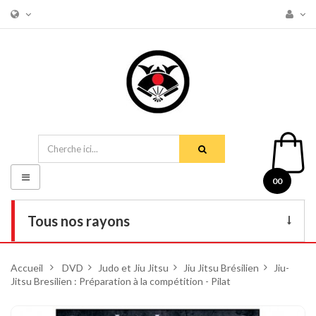
Basculer
00
la
navigation
Tous nos rayons
Livres
Accueil
>
DVD
>
Judo et Jiu Jitsu
>
Jiu Jitsu Brésilien
>
Jiu-
Jitsu Bresilien : Préparation à la compétition - Pilat
DVD
Armes