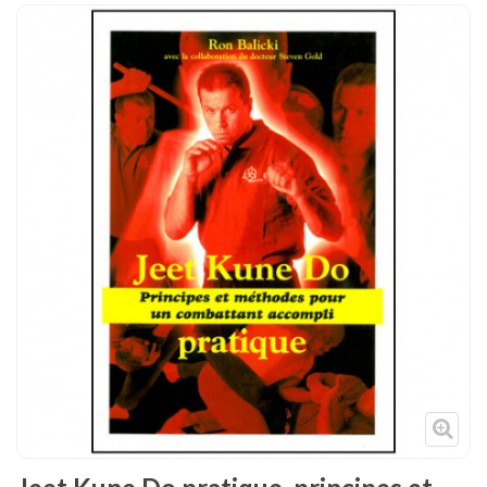
Tenues
Chaussures
Protections
Cible de frappe
Condition physique
Accessoires
Tatamis
Décoration
Voir plus