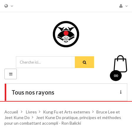
Basculer
00
la
navigation
Tous nos rayons
Livres
Accueil
>
Livres
>
Kung Fu et Arts externes
>
Bruce Lee et
Jeet Kune Do
DVD
>
Jeet Kune Do pratique, principes et méthodes
pour un combattant accompli - Ron Balicki
Armes