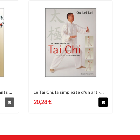
ants et
Le Tai Chi, la simplicité d'un art -
d'envies
Comparer
Liste d'envies
Qu...
20,28 €