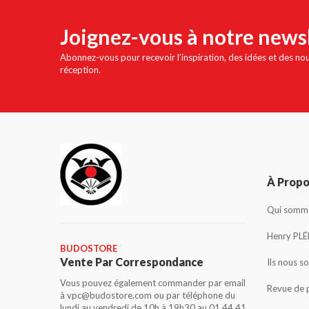
Joignez-vous à notre news
Abonnez-vous pour recevoir l'inspiration, des idées et des no
réception.
À Prop
Qui somme
Henry PLÉ
BUDOSTORE
Vente Par Correspondance
Ils nous s
Vous pouvez également commander par email
Revue de 
à vpc@budostore.com ou par téléphone du
lundi au vendredi de 10h à 19h30 au 01 44 41