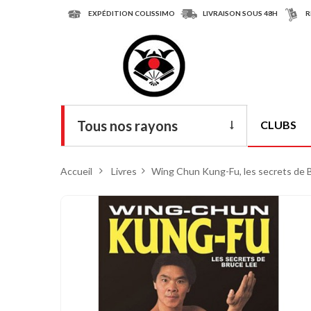
EXPÉDITION COLISSIMO
LIVRAISON SOUS 48H
R
Tous nos rayons
CLUBS
Livres
Accueil
>
Livres
>
Wing Chun Kung-Fu, les secrets de 
DVD
Armes
Tenues
Chaussures
Protections