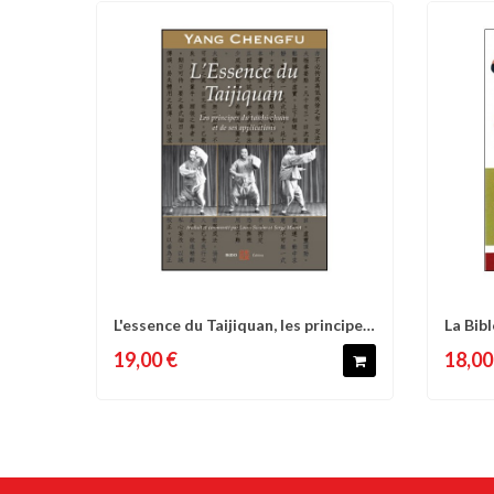
L'essence du Taijiquan, les principes
La Bib
Comparer
Liste d'envies
C
du...
19,00 €
18,00