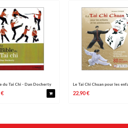
le du Tai Chi - Dan Docherty
Le Tai Chi Chuan pour les enf
omparer
Liste d'envies
Comparer
Liste 
les...
 €
22,90 €