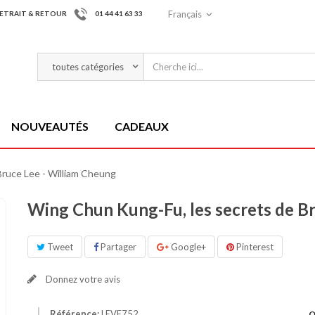
Français
ETRAIT & RETOUR
01 44 41 63 33
NOUVEAUTÉS
CADEAUX
Bruce Lee - William Cheung
Wing Chun Kung-Fu, les secrets de B
Tweet
Partager
Google+
Pinterest
Donnez votre avis
Référence:
LEVE752
Q