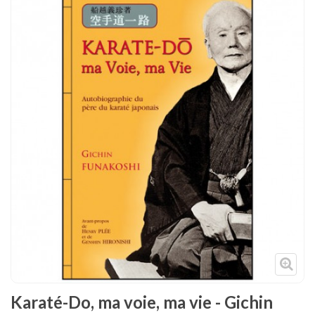
Tenues
Chaussures
Protections
Cible de frappe
Condition physique
Accessoires
Tatamis
Décoration
Voir plus
Karaté-Do, ma voie, ma vie - Gichin