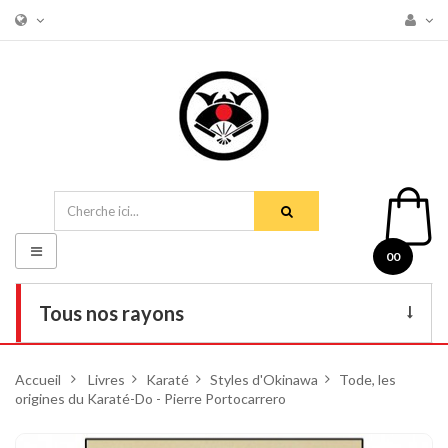
Basculer
00
la
navigation
Tous nos rayons
Livres
Accueil
>
Livres
>
Karaté
>
Styles d'Okinawa
>
Tode, les
origines du Karaté-Do - Pierre Portocarrero
DVD
Armes