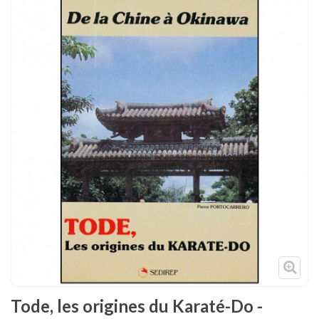
Tenues
Chaussures
Protections
Cible de frappe
Condition physique
Accessoires
Tatamis
Décoration
Voir plus
Tode, les origines du Karaté-Do -