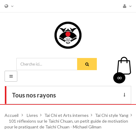
Basculer
00
la
navigation
Tous nos rayons
Livres
Accueil
>
Livres
>
Tai Chi et Arts internes
>
Tai Chi style Yang
>
101 réflexions sur le Taïchi Chuan, un petit guide de motivation
DVD
pour le pratiquant de Taichi Chuan - Michael Gilman
Armes