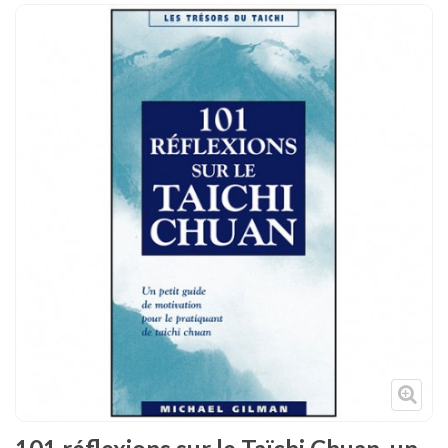
Tenues
Chaussures
Protections
Cible de frappe
Condition physique
Accessoires
Tatamis
Décoration
Voir plus