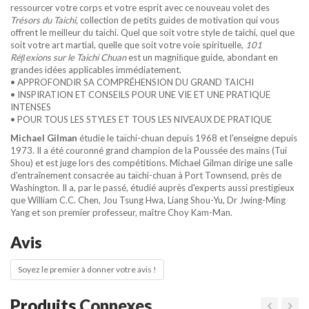
ressourcer votre corps et votre esprit avec ce nouveau volet des
Trésors du Taichi,
collection de petits guides de motivation qui vous
offrent le meilleur du taichi. Quel que soit votre style de taichi, quel que
soit votre art martial, quelle que soit votre voie spirituelle,
101
Réﬂexions sur le Taichi Chuan
est un magniﬁque guide, abondant en
grandes idées applicables immédiatement.
• APPROFONDIR SA COMPRÉHENSION DU GRAND TAICHI
• INSPIRATION ET CONSEILS POUR UNE VIE ET UNE PRATIQUE
INTENSES
• POUR TOUS LES STYLES ET TOUS LES NIVEAUX DE PRATIQUE
Michael Gilman
étudie le taïchi-chuan depuis 1968 et l'enseigne depuis
1973. Il a été couronné grand champion de la Poussée des mains (Tui
Shou) et est juge lors des compétitions. Michael Gilman dirige une salle
d'entraînement consacrée au taïchi-chuan à Port Townsend, près de
Washington. Il a, par le passé, étudié auprès d'experts aussi prestigieux
que William C.C. Chen, Jou Tsung Hwa, Liang Shou-Yu, Dr Jwing-Ming
Yang et son premier professeur, maître Choy Kam-Man.
Avis
Soyez le premier à donner votre avis !
Produits
Connexes