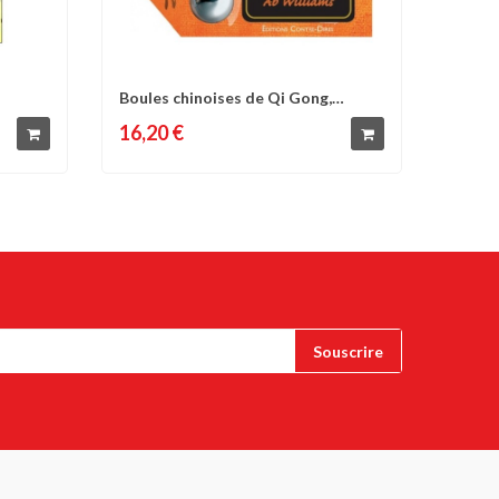
Boules chinoises de Qi Gong,
d'envies
Comparer
Liste d'envies
revitaliser...
16,20 €