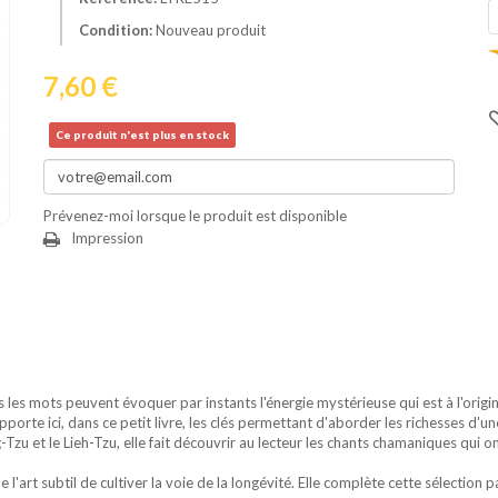
Condition:
Nouveau produit
7,60 €
Ce produit n'est plus en stock
Prévenez-moi lorsque le produit est disponible
Impression
is les mots peuvent évoquer par instants l'énergie mystérieuse qui est à l'origi
rte ici, dans ce petit livre, les clés permettant d'aborder les richesses d'une
u et le Lieh-Tzu, elle fait découvrir au lecteur les chants chamaniques qui on
l'art subtil de cultiver la voie de la longévité. Elle complète cette sélection