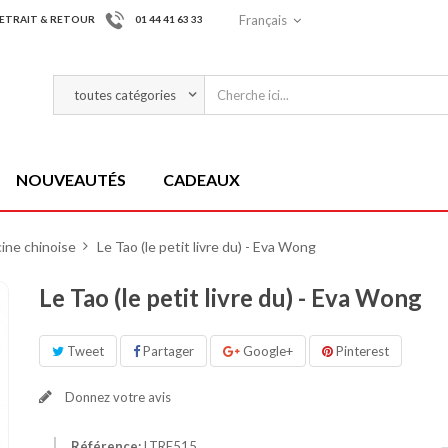
Français
ETRAIT & RETOUR
01 44 41 63 33
NOUVEAUTÉS
CADEAUX
ine chinoise
>
Le Tao (le petit livre du) - Eva Wong
Le Tao (le petit livre du) - Eva Wong
Tweet
Partager
Google+
Pinterest
Donnez votre avis
Référence:
LTRE515