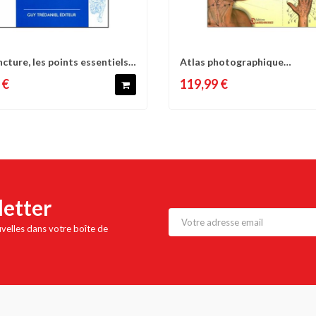
cture, les points essentiels
Atlas photographique
omparer
Liste d'envies
Comparer
Liste 
d'acupuncture -...
 €
119,99 €
letter
uvelles dans votre boîte de