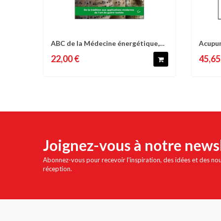
ABC de la Médecine énergétique,
Acupun
Comparer
Liste d'envies
C
de la...
-...
22,00 €
45,65
Joignez-vous à notre news
Abonnez-vous pour recevoir l'inspiration, des idées et des no
réception.