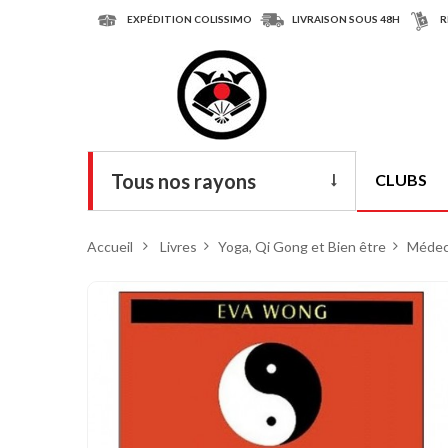
EXPÉDITION COLISSIMO
LIVRAISON SOUS 48H
R
Tous nos rayons
CLUBS
Livres
Accueil
>
Livres
>
Yoga, Qi Gong et Bien être
>
Médec
DVD
Armes
Tenues
Chaussures
Protections