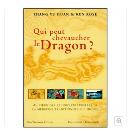
Tenues
Chaussures
Protections
Cible de frappe
Condition physique
Accessoires
Tatamis
Décoration
Voir plus