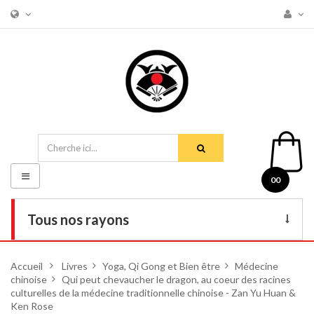
Basculer
00
la
navigation
Tous nos rayons
Livres
Accueil
>
Livres
>
Yoga, Qi Gong et Bien être
>
Médecine
chinoise
>
DVD
Qui peut chevaucher le dragon, au coeur des racines
culturelles de la médecine traditionnelle chinoise - Zan Yu Huan &
Ken Rose
Armes