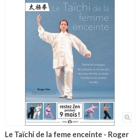
Tenues
Chaussures
Protections
Cible de frappe
Condition physique
Accessoires
Tatamis
Décoration
Voir plus
Le Taïchi de la feme enceinte - Roger