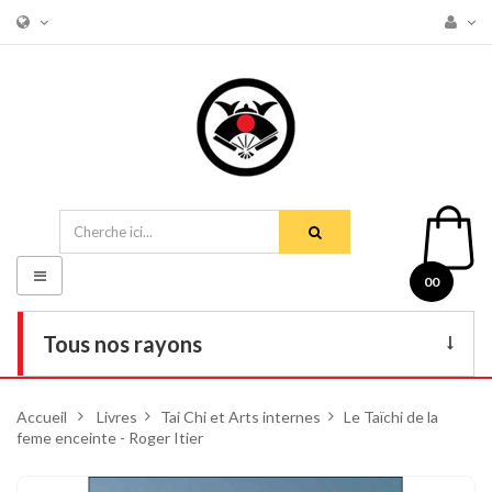
Basculer
00
la
navigation
Tous nos rayons
Livres
Accueil
>
Livres
>
Tai Chi et Arts internes
>
Le Taïchi de la
feme enceinte - Roger Itier
DVD
Armes