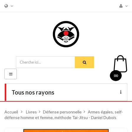
Basculer
00
la
navigation
Tous nos rayons
Livres
Accueil
>
Livres
>
Défense personnelle
>
Armes égales, self-
défense homme et femme, méthode Taï-Jitsu - Daniel Dubois
DVD
Armes