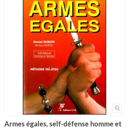
Tenues
Chaussures
Protections
Cible de frappe
Condition physique
Accessoires
Tatamis
Décoration
Voir plus
Armes égales, self-défense homme et