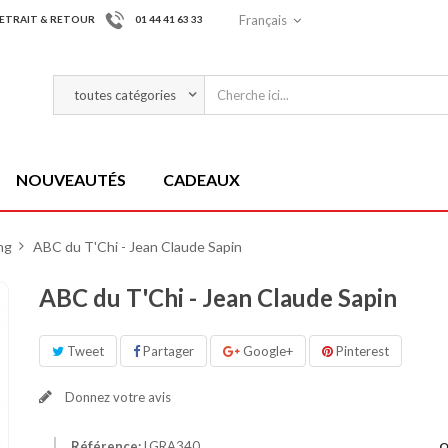
Français
ETRAIT & RETOUR
01 44 41 63 33
NOUVEAUTÉS
CADEAUX
ng
>
ABC du T'Chi - Jean Claude Sapin
ABC du T'Chi - Jean Claude Sapin
Tweet
Partager
Google+
Pinterest
Donnez votre avis
Référence:
LGRA340
Q