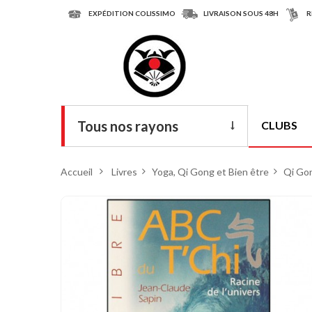
EXPÉDITION COLISSIMO
LIVRAISON SOUS 48H
R
Tous nos rayons
CLUBS
Livres
Accueil
>
Livres
>
Yoga, Qi Gong et Bien être
>
Qi Go
DVD
Armes
Tenues
Chaussures
Protections