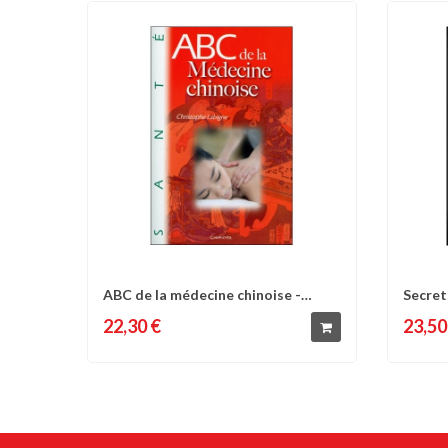
ABC de la médecine chinoise -
Secret
Comparer
Liste d'envies
C
Christophe...
Pelissi
22,30 €
23,50