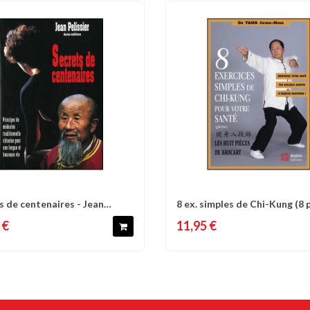
s de centenaires - Jean
8 ex. simples de Chi-Kung (8 
omparer
Liste d'envies
Comparer
Liste 
er
de...
 €
11,95 €