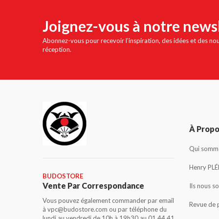
Joignez-vous à notre news
Abonnez-vous pour recevoir l'inspiration, des idées et des no
réception.
À Prop
Qui somme
Henry PLÉ
BUDOSTORE
Vente Par Correspondance
Ils nous s
Vous pouvez également commander par email
Revue de 
à vpc@budostore.com ou par téléphone du
lundi au vendredi de 10h à 19h30 au 01 44 41