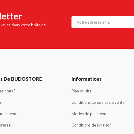
letter
uvelles dans votre boîte de
os De BUDOSTORE
Informations
s nous ?
Plan du site
E
Conditions générales de vente
outiennent
Modes de paiement
presse
Conditions de livraison