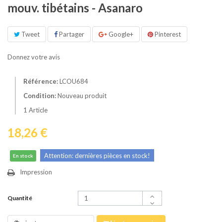
mouv. tibétains - Asanaro
Tweet
Partager
Google+
Pinterest
Donnez votre avis
Référence:
LCOU684
Condition:
Nouveau produit
1
Article
18,26 €
Attention: dernières pièces en stock!
En stock
Impression
Quantité