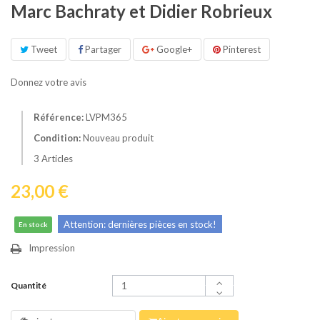
Marc Bachraty et Didier Robrieux
Tweet
Partager
Google+
Pinterest
Donnez votre avis
Référence:
LVPM365
Condition:
Nouveau produit
3
Articles
23,00 €
Attention: dernières pièces en stock!
En stock
Impression
Quantité