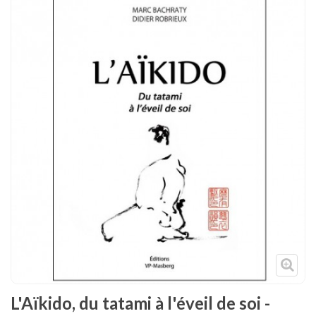
Tenues
Chaussures
Protections
Cible de frappe
Condition physique
Accessoires
Tatamis
Décoration
Voir plus
L'Aïkido, du tatami à l'éveil de soi -