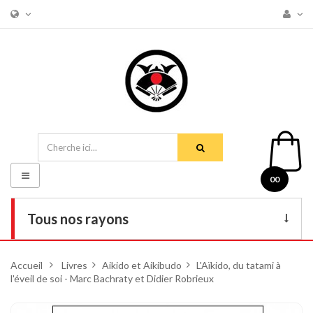
Basculer
00
la
navigation
Tous nos rayons
Livres
Accueil
>
Livres
>
Aikido et Aikibudo
>
L'Aïkido, du tatami à
l'éveil de soi - Marc Bachraty et Didier Robrieux
DVD
Armes