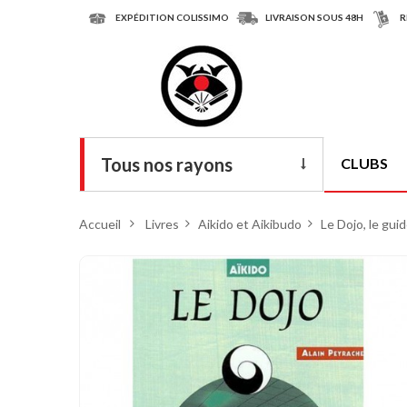
EXPÉDITION COLISSIMO
LIVRAISON SOUS 48H
R
Tous nos rayons
CLUBS
Livres
Accueil
>
Livres
>
Aikido et Aikibudo
>
Le Dojo, le gui
DVD
Armes
Tenues
Chaussures
Protections