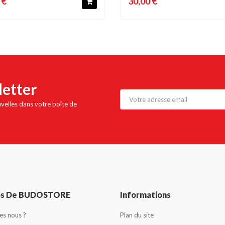
 €
30,00 €
letter
uvelles dans votre boîte de
os De BUDOSTORE
Informations
s nous ?
Plan du site