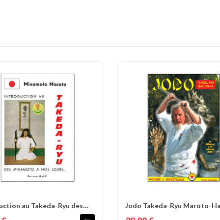
uction au Takeda-Ryu des
Jodo Takeda-Ryu Maroto-Ha
omparer
Liste d'envies
Comparer
Liste 
to à...
débutant à...