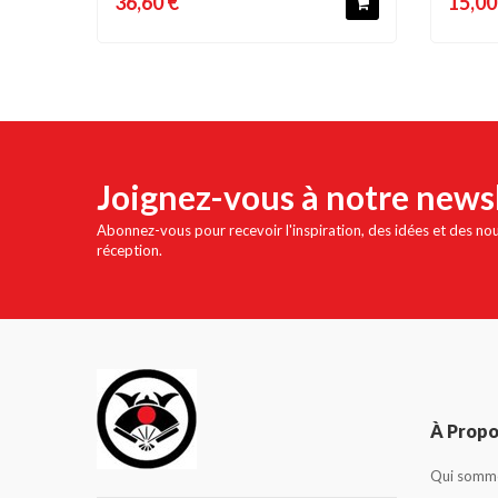
36,60 €
15,00
Joignez-vous à notre news
Abonnez-vous pour recevoir l'inspiration, des idées et des no
réception.
À Prop
Qui somme