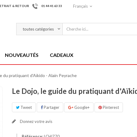
Français
ETRAIT & RETOUR
01 44 41 63 33
NOUVEAUTÉS
CADEAUX
de du pratiquant d'Aïkido - Alain Peyrache
Le Dojo, le guide du pratiquant d'Aïki
Tweet
Partager
Google+
Pinterest
Donnez votre avis
Référence:
LCHI770