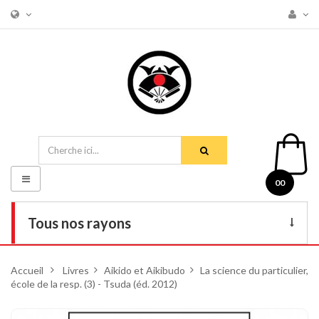
Basculer
00
la
navigation
Tous nos rayons
Livres
Accueil
>
Livres
>
Aikido et Aikibudo
>
La science du particulier,
école de la resp. (3) - Tsuda (éd. 2012)
DVD
Armes